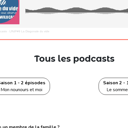
casts
·
LRdP#9 La Diagonale du vide
Tous les podcasts
aison 1 - 2 épisodes
Saison 2 -
Mon nounours et moi
Le sommei
 un membre de la famille ?