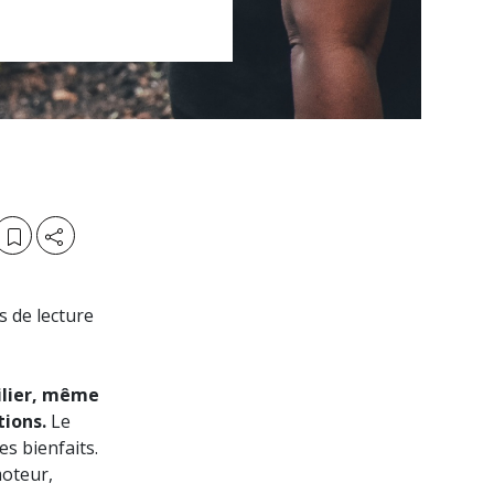
 de lecture
milier, même
tions.
Le
s bienfaits.
moteur,